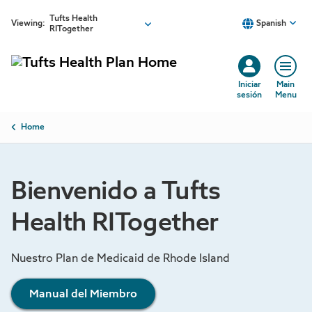
Skip to main content
Tufts Health
Viewing:
Spanish
RITogether
Iniciar
Main
sesión
Menu
Breadcrumb
Home
Bienvenido a Tufts
Health RITogether
Nuestro Plan de Medicaid de Rhode Island
Manual del Miembro