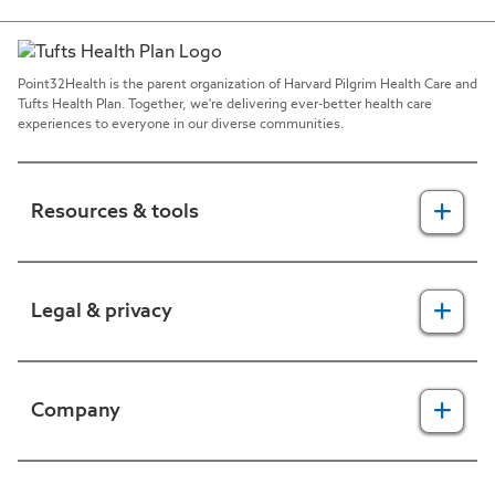
Point32Health is the parent organization of Harvard Pilgrim Health Care and
Tufts Health Plan. Together, we're delivering ever-better health care
experiences to everyone in our diverse communities.
Resources & tools
For providers
Legal & privacy
For members
2025 Health Equity Final Report - Tufts Health One Care
Legal, security & privacy practices
Company
CMS prior authorization metrics
Do not call policy
Terms of use
About us